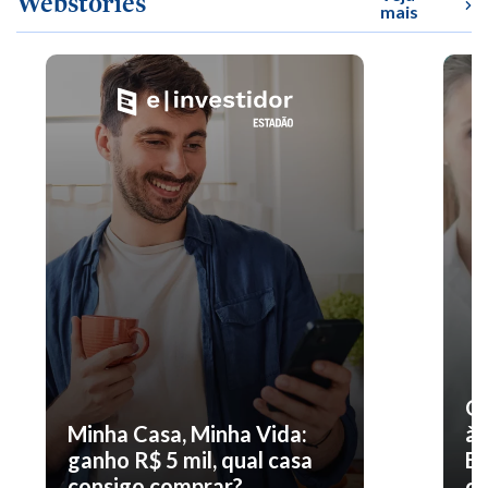
Webstories
mais
O 
Minha Casa, Minha Vida:
à 
ganho R$ 5 mil, qual casa
En
consigo comprar?
co