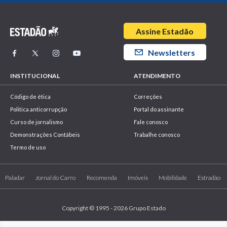
Assine Estadão
Newsletters
INSTITUCIONAL
ATENDIMENTO
Código de ética
Correções
Politica anticorrupção
Portal do assinante
Curso de jornalismo
Fale conosco
Demonstrações Contábeis
Trabalhe conosco
Termo de uso
Paladar
Jornal do Carro
Recomenda
Imóveis
Mobilidade
Estradão
Copyright © 1995 - 2026 Grupo Estado