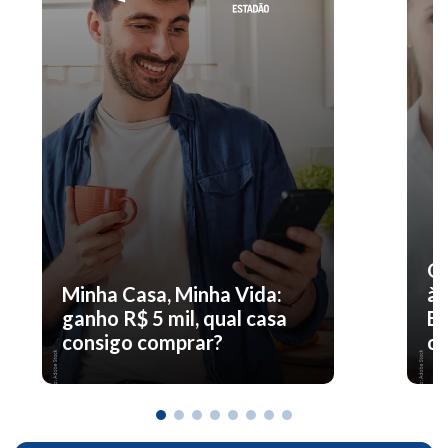
O 
Minha Casa, Minha Vida:
à 
ganho R$ 5 mil, qual casa
En
consigo comprar?
co