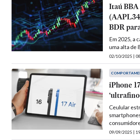
Itaú BBA
(AAPL34) 
BDR para
Em 2025, a 
uma alta de
02/10/2025 | 
COMPORTAME
iPhone 17
‘ultrafin
Ceulular estr
smartphones
consumidor
09/09/2025 | 