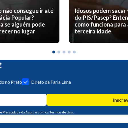
o não consegue ir até
Idosos podem sacar 
ácia Popular?
do PIS/Pasep? Ente
a se alguém pode
como funciona para 
ecer no lugar
terceira idade
!
o no Prato
Direto da Faria Lima
Inscre
de Privacidade da Ágora
e com os
Termos de Uso
.