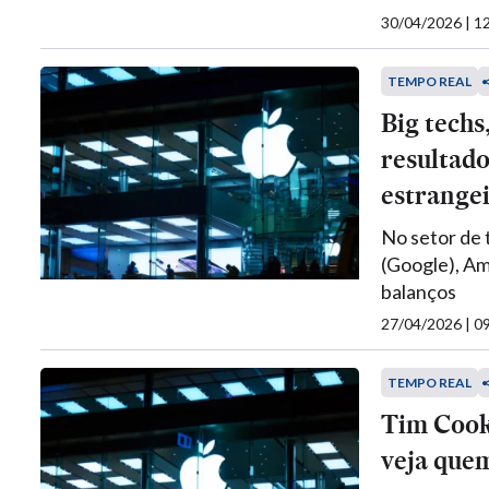
30/04/2026 | 
TEMPO REAL
Big techs
resultad
estrange
No setor de 
(Google), Am
balanços
27/04/2026 | 
TEMPO REAL
Tim Cook
veja que