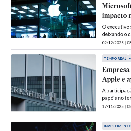
Microsoft
impacto 
O executivo 
deixando o c
02/12/2025 | 
TEMPO REAL
Empresa 
Apple e a
A participaç
papéis no te
17/11/2025 | 
INVESTIMENT