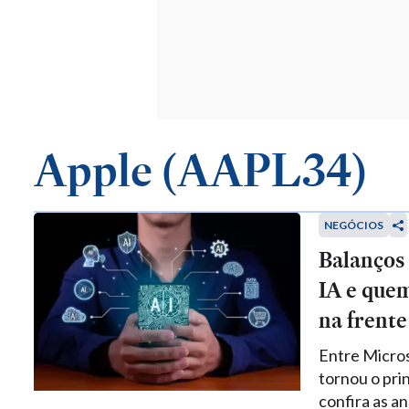
Apple (AAPL34)
NEGÓCIOS
Balanços 
IA e quem
na frente
Entre Micros
tornou o pri
confira as a