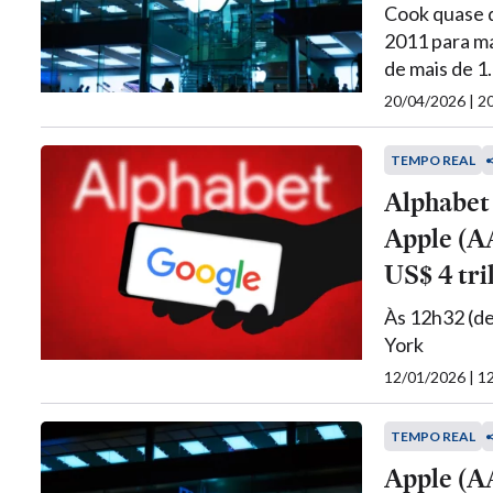
Cook quase q
2011 para ma
de mais de 1
20/04/2026 | 
TEMPO REAL
Alphabet
Apple (A
US$ 4 tri
Às 12h32 (de
York
12/01/2026 | 
TEMPO REAL
Apple (A