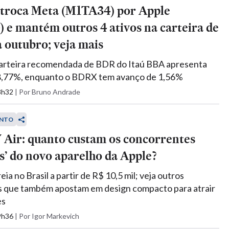
 troca Meta (M1TA34) por Apple
e mantém outros 4 ativos na carteira de
 outubro; veja mais
carteira recomendada de BDR do Itaú BBA apresenta
 8,77%, enquanto o BDRX tem avanço de 1,56%
08h32
|
Por Bruno Andrade
NTO
 Air: quanto custam os concorrentes
os’ do novo aparelho da Apple?
eia no Brasil a partir de R$ 10,5 mil; veja outros
 que também apostam em design compacto para atrair
es
19h36
|
Por Igor Markevich