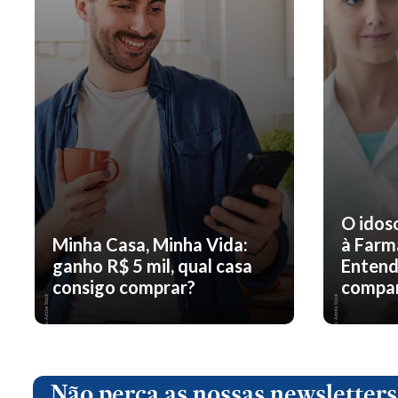
O idos
Minha Casa, Minha Vida:
à Farm
ganho R$ 5 mil, qual casa
Entend
consigo comprar?
compar
Não perca as nossas newsletters