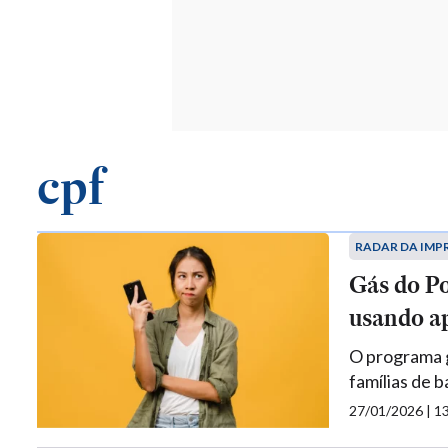
cpf
RADAR DA IMP
Gás do Po
usando a
O programa g
famílias de 
27/01/2026 | 