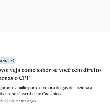
RENSA
vo: veja como saber se você tem direito
penas o CPF
arante auxílio para a compra do gás de cozinha a
baixa renda inscritas no CadÚnico
13h34
|
Por Jéssica Anjos