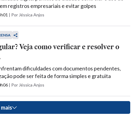
em registros empresariais e evitar golpes
13h01
|
Por Jéssica Anjos
RENSA
ular? Veja como verificar e resolver o
a
 enfrentam dificuldades com documentos pendentes,
zação pode ser feita de forma simples e gratuita
10h06
|
Por Jéssica Anjos
 mais