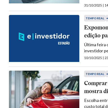
31/10/2025 | 
TEMPO REAL
Expomone
edição pa
Última feira
investidor p
10/10/2025 | 
TEMPO REAL
Comprar 
mostra di
Escolha entr
custo total d