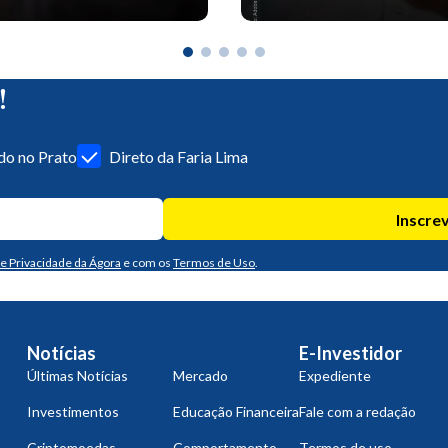
!
o no Prato
Direto da Faria Lima
Inscre
de Privacidade da Ágora
e com os
Termos de Uso
.
Notícias
E-Investidor
Últimas Notícias
Mercado
Expediente
Investimentos
Educação Financeira
Fale com a redação
Criptomoedas
Comportamento
Termos de uso