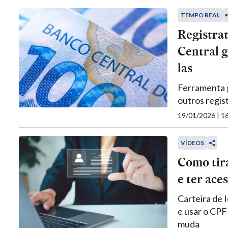
TEMPO REAL
Registrat
Central g
las
Ferramenta g
outros regis
19/01/2026 | 
VÍDEOS
Como tira
e ter ace
Carteira de I
e usar o CPF
muda