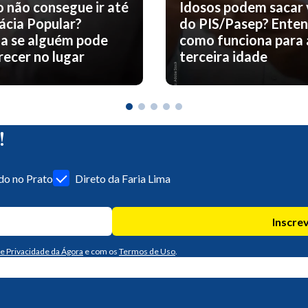
o não consegue ir até
Idosos podem sacar 
ácia Popular?
do PIS/Pasep? Ente
a se alguém pode
como funciona para 
ecer no lugar
terceira idade
!
o no Prato
Direto da Faria Lima
Inscre
de Privacidade da Ágora
e com os
Termos de Uso
.