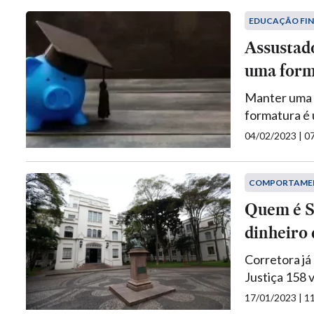
EDUCAÇÃO FI
Assustad
uma form
Manter uma 
formatura é 
04/02/2023 | 
COMPORTAME
Quem é Se
dinheiro
Corretora já 
Justiça 158 
17/01/2023 | 