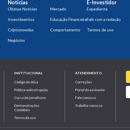
Notícias
E-Investidor
Últimas Notícias
Mercado
Expediente
Investimentos
Educação Financeira
Fale com a redação
Criptomoedas
Comportamento
Termos de uso
Negócios
INSTITUCIONAL
ATENDIMENTO
Código de ética
Correções
Politica anticorrupção
Portal do assinante
Curso de jornalismo
Fale conosco
Demonstrações
Trabalhe conosco
Contábeis
Termo de uso