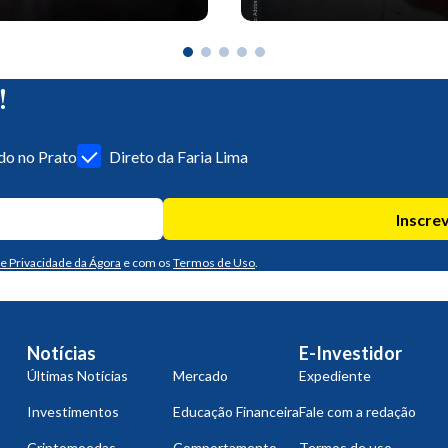
!
o no Prato
Direto da Faria Lima
Inscre
de Privacidade da Ágora
e com os
Termos de Uso
.
Notícias
E-Investidor
Últimas Notícias
Mercado
Expediente
Investimentos
Educação Financeira
Fale com a redação
Criptomoedas
Comportamento
Termos de uso