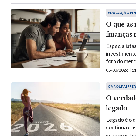
EDUCAÇÃO FI
O que as
finanças
Especialista
investimento
fora do merc
05/03/2026 | 
CAROL PAIFFER
O verdad
legado
Legado é o q
continua cre