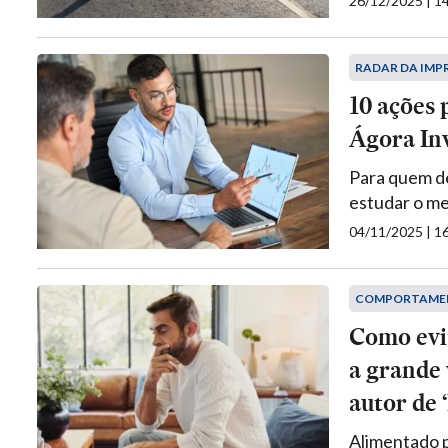
26/12/2025 | 
RADAR DA IMP
10 ações 
Ágora In
Para quem de
estudar o me
04/11/2025 | 
COMPORTAME
Como evit
a grande 
autor de 
Alimentado p