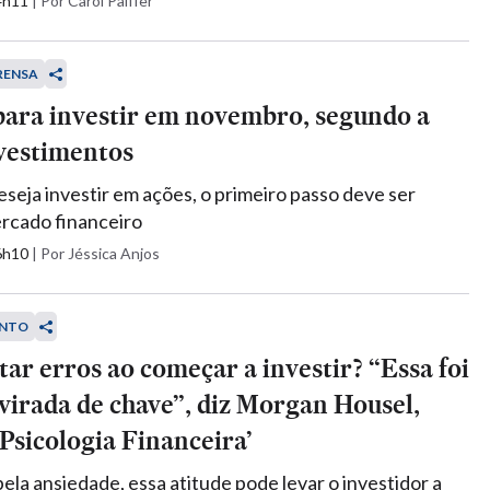
14h11
|
Por Carol Paiffer
RENSA
para investir em novembro, segundo a
vestimentos
seja investir em ações, o primeiro passo deve ser
rcado financeiro
16h10
|
Por Jéssica Anjos
NTO
ar erros ao começar a investir? “Essa foi
virada de chave”, diz Morgan Housel,
‘Psicologia Financeira’
ela ansiedade, essa atitude pode levar o investidor a