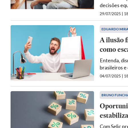
decisões equ
29/07/2025 | 
EDUARDO MIR
A ilusão 
como esc
Entenda, dis
brasileiros 
04/07/2025 | 
BRUNO FUNCH
Oportuni
estabiliz
Com Selic pr