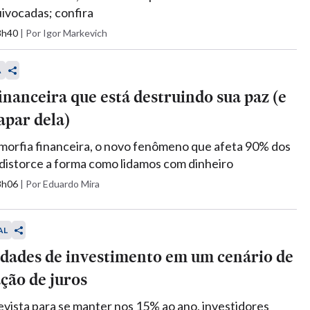
ivocadas; confira
18h40
|
Por Igor Markevich
A
financeira que está destruindo sua paz (e
apar dela)
morfia financeira, o novo fenômeno que afeta 90% dos
e distorce a forma como lidamos com dinheiro
18h06
|
Por Eduardo Mira
AL
dades de investimento em um cenário de
ação de juros
evista para se manter nos 15% ao ano, investidores