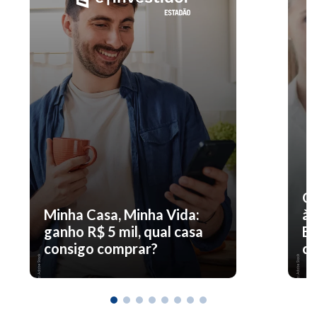
O 
Minha Casa, Minha Vida:
à 
ganho R$ 5 mil, qual casa
En
consigo comprar?
co