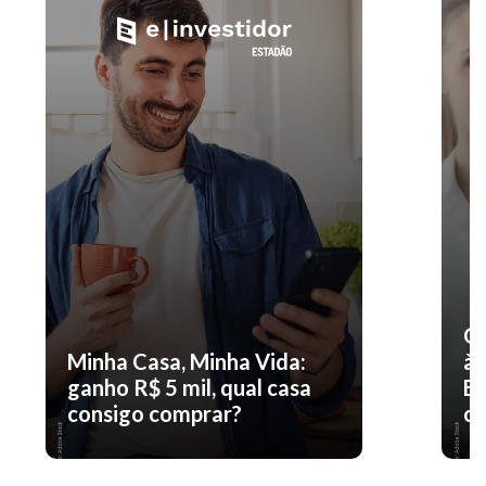
O 
Minha Casa, Minha Vida:
à 
ganho R$ 5 mil, qual casa
En
consigo comprar?
co