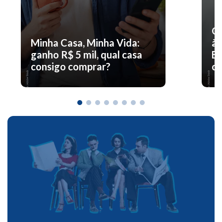
O 
Minha Casa, Minha Vida:
à 
ganho R$ 5 mil, qual casa
En
consigo comprar?
co