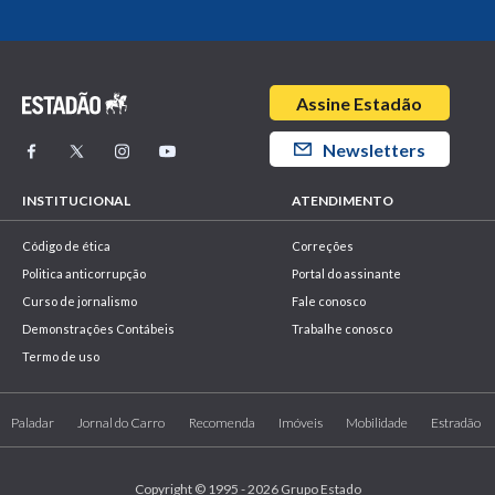
Assine Estadão
Newsletters
INSTITUCIONAL
ATENDIMENTO
Código de ética
Correções
Politica anticorrupção
Portal do assinante
Curso de jornalismo
Fale conosco
Demonstrações Contábeis
Trabalhe conosco
Termo de uso
Paladar
Jornal do Carro
Recomenda
Imóveis
Mobilidade
Estradão
Copyright © 1995 - 2026 Grupo Estado