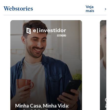
Veja
Webstories
mais
O 
Minha Casa, Minha Vida:
à 