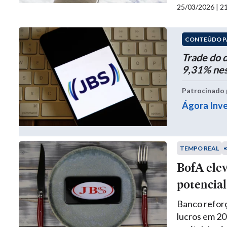
25/03/2026 | 
CONTEÚDO P
Trade do 
9,31% nes
Patrocinado 
Ágora Inv
TEMPO REAL
BofA elev
potencial
Banco refor
lucros em 20