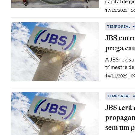
capital de gi
17/11/2025 | 
TEMPO REAL
JBS entre
prega cau
A JBS regist
trimestre de
14/11/2025 | 
TEMPO REAL
JBS terá 
propagan
sem um p