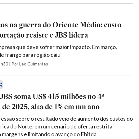
cos na guerra do Oriente Médio: custo
ortação resiste e JBS lidera
presa que deve sofrer maior impacto. Em março,
e frango para região caiu
09h30
|
Por Leo Guimarães
 JBS soma US$ 415 milhões no 4º
 de 2025, alta de 1% em um ano
pressão sobre o resultado veio do aumento dos custos do
ica do Norte, em um cenário de oferta restrita,
margens e limitando o avanço do Ebitda