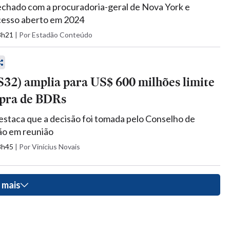
echado com a procuradoria-geral de Nova York e
cesso aberto em 2024
18h21
|
Por Estadão Conteúdo
32) amplia para US$ 600 milhões limite
pra de BDRs
staca que a decisão foi tomada pelo Conselho de
ão em reunião
08h45
|
Por Vinícius Novais
 mais