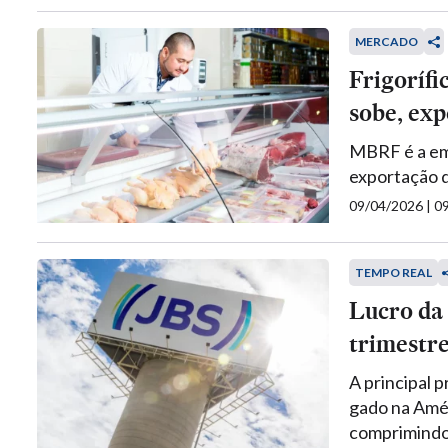
MERCADO
Frigorífi
sobe, exp
MBRF é a em
exportação d
09/04/2026 | 
TEMPO REAL
Lucro da
trimestre
A principal 
gado na Amér
comprimindo 