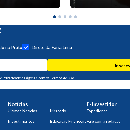
!
o no Prato
Direto da Faria Lima
Inscre
de Privacidade da Ágora
e com os
Termos de Uso
.
Notícias
E-Investidor
Últimas Notícias
Mercado
Expediente
Investimentos
Educação Financeira
Fale com a redação