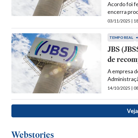
Acordo foi f
encerra pro
03/11/2025 | 
TEMPO REAL
JBS (JBSS
de recom
A empresa de
Administraç
14/10/2025 | 
Veja
Webstories