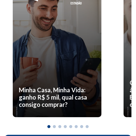
O 
Minha Casa, Minha Vida:
à 
ganho R$ 5 mil, qual casa
En
consigo comprar?
co