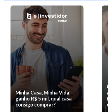
O 
Minha Casa, Minha Vida:
à 
ganho R$ 5 mil, qual casa
En
consigo comprar?
co