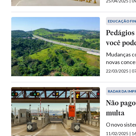
25/04/2025 | 
EDUCAÇÃO FI
Pedágios
você pod
Mudanças com
novas conce
22/03/2025 | 
RADAR DA IMP
Não pagou
multa
O novo siste
11/02/2025 | 