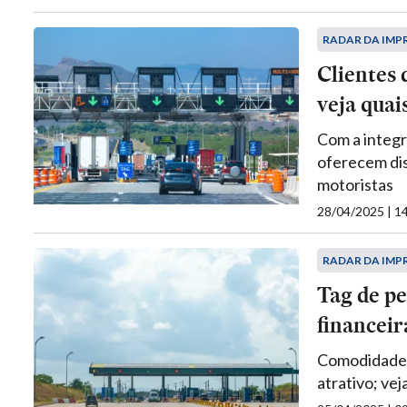
RADAR DA IMP
Clientes 
veja quai
Com a integr
oferecem disp
motoristas
28/04/2025 | 
RADAR DA IMP
Tag de pe
financeir
Comodidade 
atrativo; vej