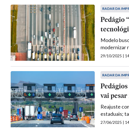
RADAR DA IMP
Pedágio “
tecnológi
Modelo busca
modernizar r
29/10/2025 | 
RADAR DA IMP
Pedágios 
vai pesar
Reajuste com
estaduais; t
27/06/2025 | 