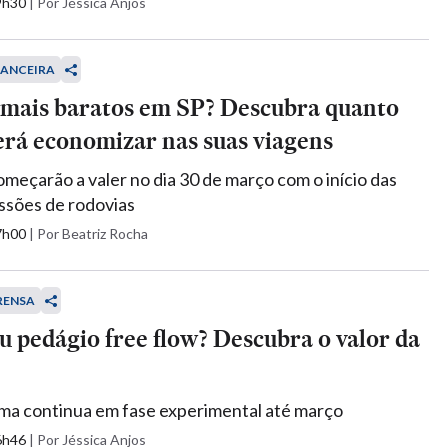
09h30
|
Por Jéssica Anjos
NANCEIRA
 mais baratos em SP? Descubra quanto
erá economizar nas suas viagens
eçarão a valer no dia 30 de março com o início das
ssões de rodovias
07h00
|
Por Beatriz Rocha
RENSA
 pedágio free flow? Descubra o valor da
ma continua em fase experimental até março
16h46
|
Por Jéssica Anjos