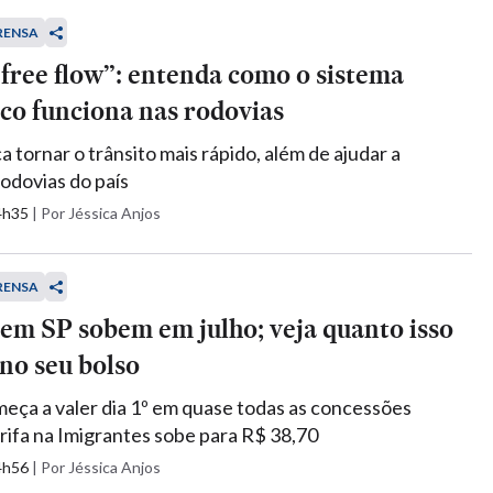
RENSA
free flow”: entenda como o sistema
co funciona nas rodovias
 tornar o trânsito mais rápido, além de ajudar a
odovias do país
14h35
|
Por Jéssica Anjos
RENSA
em SP sobem em julho; veja quanto isso
 no seu bolso
eça a valer dia 1º em quase todas as concessões
arifa na Imigrantes sobe para R$ 38,70
14h56
|
Por Jéssica Anjos