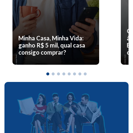
O 
Minha Casa, Minha Vida:
à 
ganho R$ 5 mil, qual casa
En
consigo comprar?
co