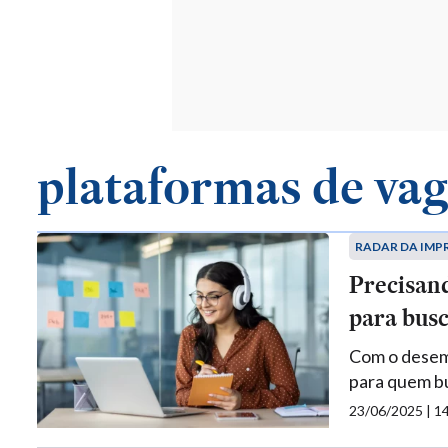
plataformas de va
RADAR DA IMP
Precisand
para busc
Com o desemp
para quem b
23/06/2025 | 