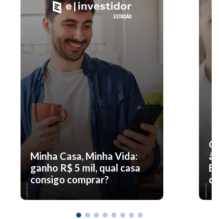
O 
Minha Casa, Minha Vida:
à 
ganho R$ 5 mil, qual casa
En
consigo comprar?
co