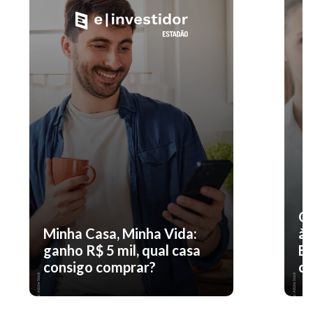
O 
Minha Casa, Minha Vida:
à 
ganho R$ 5 mil, qual casa
En
consigo comprar?
co