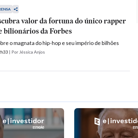
RENSA
scubra valor da fortuna do único rapper
de bilionários da Forbes
obre o magnata do hip-hop e seu império de bilhões
12h33
|
Por Jéssica Anjos