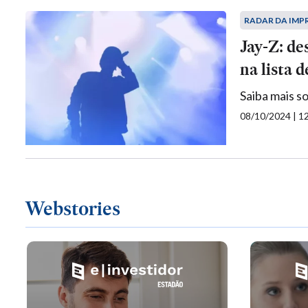
RADAR DA IMP
Jay-Z: de
na lista 
Saiba mais s
08/10/2024 | 
Webstories