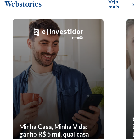
Veja
Webstories
mais
O 
Minha Casa, Minha Vida:
à 
ganho R$ 5 mil, qual casa
En