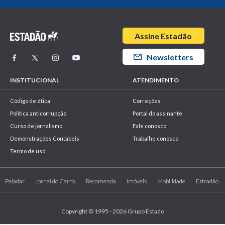
Assine Estadão
Newsletters
INSTITUCIONAL
ATENDIMENTO
Código de ética
Correções
Politica anticorrupção
Portal do assinante
Curso de jornalismo
Fale conosco
Demonstrações Contábeis
Trabalhe conosco
Termo de uso
Paladar
Jornal do Carro
Recomenda
Imóveis
Mobilidade
Estradão
Copyright © 1995 - 2026 Grupo Estado