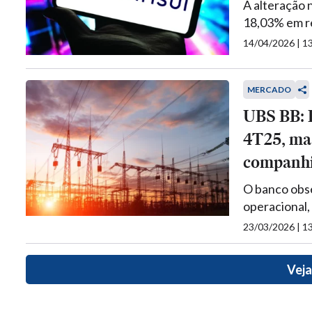
A alteração 
18,03% em r
14/04/2026 | 
MERCADO
UBS BB: 
4T25, mas
companh
O banco obser
operacional,
23/03/2026 | 
Veja