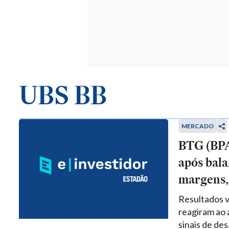
UBS BB
MERCADO
BTG (BPAC
após bal
margens, 
Resultados v
reagiram ao 
sinais de de