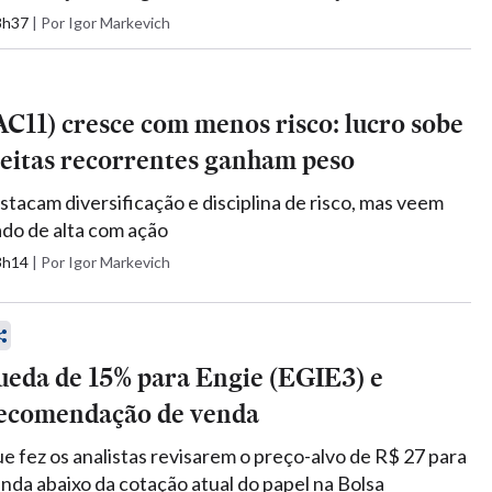
18h37
|
Por Igor Markevich
C11) cresce com menos risco: lucro sobe
ceitas recorrentes ganham peso
estacam diversificação e disciplina de risco, mas veem
ado de alta com ação
13h14
|
Por Igor Markevich
ueda de 15% para Engie (EGIE3) e
recomendação de venda
e fez os analistas revisarem o preço-alvo de R$ 27 para
inda abaixo da cotação atual do papel na Bolsa