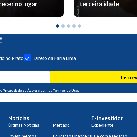
ecer no lugar
terceira idade
!
o no Prato
Direto da Faria Lima
Inscre
de Privacidade da Ágora
e com os
Termos de Uso
.
Notícias
E-Investidor
Últimas Notícias
Mercado
Expediente
Investimentos
Educação Financeira
Fale com a redação