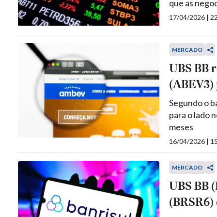
que as nego
17/04/2026 | 
MERCADO
UBS BB r
(ABEV3) p
Segundo o ban
para o lado 
meses
16/04/2026 | 
MERCADO
UBS BB (
(BRSR6) e