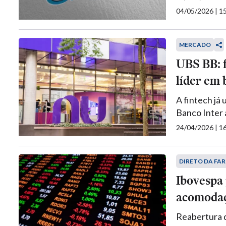
04/05/2026 | 
MERCADO
UBS BB: 
líder em 
A fintech já
Banco Inter 
24/04/2026 | 
DIRETO DA FAR
Ibovespa 
acomodaç
Reabertura d