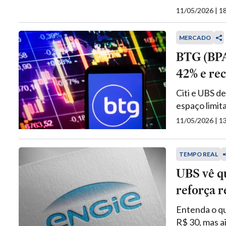
11/05/2026 | 
MERCADO
BTG (BPA
42% e re
Citi e UBS d
espaço limit
11/05/2026 | 
TEMPO REAL
UBS vê q
reforça 
Entenda o qu
R$ 30, mas a