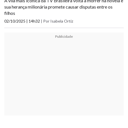
A vilã mais icônica da TV brasileira volta a morrer na novela e
sua herança milionária promete causar disputas entre os
filhos
02/10/2025 | 14h32
|
Por Isabela Ortiz
Publicidade