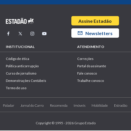
Assine Estadão
Newsletters
INSTITUCIONAL
ATENDIMENTO
Código de ética
Correções
Politica anticorrupção
Portal do assinante
Curso de jornalismo
Fale conosco
Demonstrações Contábeis
Trabalhe conosco
Termo de uso
Paladar
Jornal do Carro
Recomenda
Imóveis
Mobilidade
Estradão
Copyright © 1995 - 2026 Grupo Estado