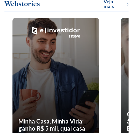
Veja
Webstories
mais
O 
Minha Casa, Minha Vida:
à 
ganho R$ 5 mil, qual casa
En