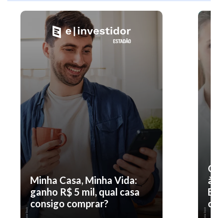
O 
Minha Casa, Minha Vida:
à 
ganho R$ 5 mil, qual casa
En
consigo comprar?
co