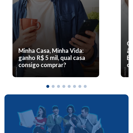
O 
Minha Casa, Minha Vida:
à 
ganho R$ 5 mil, qual casa
En
consigo comprar?
co