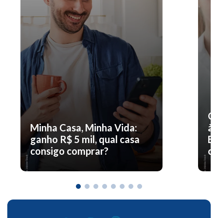
O 
Minha Casa, Minha Vida:
à 
ganho R$ 5 mil, qual casa
En
consigo comprar?
co