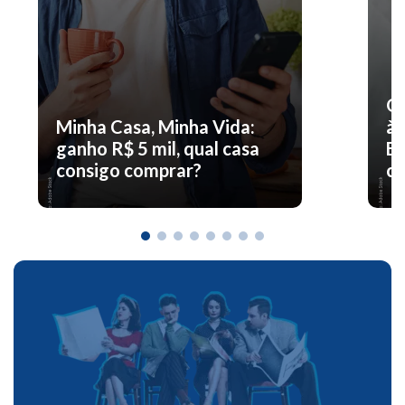
O 
Minha Casa, Minha Vida:
à 
ganho R$ 5 mil, qual casa
En
consigo comprar?
co