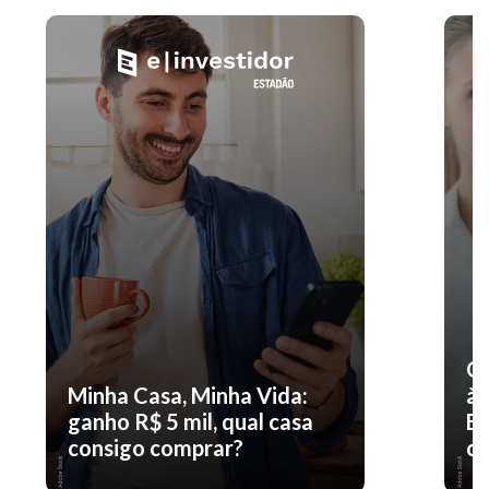
O 
Minha Casa, Minha Vida:
à 
ganho R$ 5 mil, qual casa
En
consigo comprar?
co