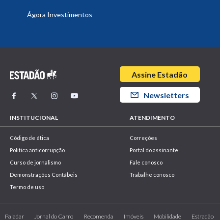
Ágora Investimentos
Assine Estadão
Newsletters
INSTITUCIONAL
ATENDIMENTO
Código de ética
Correções
Politica anticorrupção
Portal do assinante
Curso de jornalismo
Fale conosco
Demonstrações Contábeis
Trabalhe conosco
Termo de uso
Paladar
Jornal do Carro
Recomenda
Imóveis
Mobilidade
Estradão