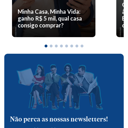
O 
Minha Casa, Minha Vida:
à 
ganho R$ 5 mil, qual casa
En
consigo comprar?
co
Não perca as nossas newsletters!