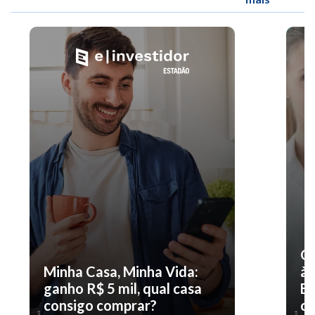
O 
Minha Casa, Minha Vida:
à 
ganho R$ 5 mil, qual casa
En
consigo comprar?
co