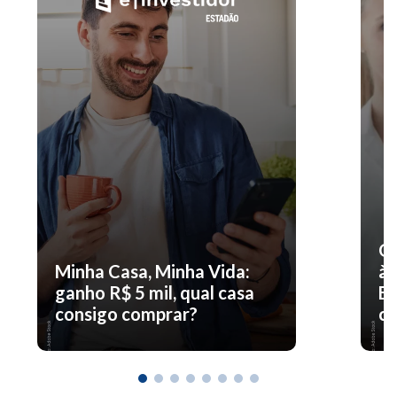
O 
Minha Casa, Minha Vida:
à 
ganho R$ 5 mil, qual casa
En
consigo comprar?
co