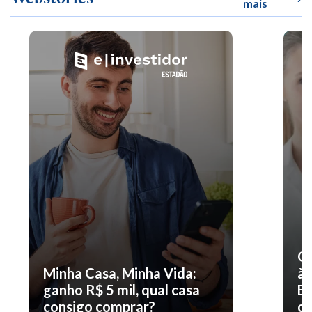
mais
O 
Minha Casa, Minha Vida:
à 
ganho R$ 5 mil, qual casa
En
consigo comprar?
co