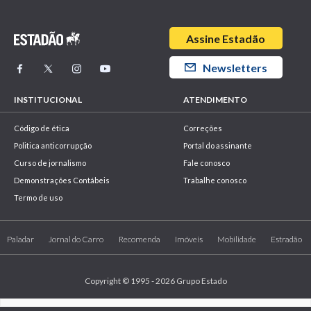
Assine Estadão
Newsletters
INSTITUCIONAL
ATENDIMENTO
Código de ética
Correções
Politica anticorrupção
Portal do assinante
Curso de jornalismo
Fale conosco
Demonstrações Contábeis
Trabalhe conosco
Termo de uso
Paladar
Jornal do Carro
Recomenda
Imóveis
Mobilidade
Estradão
Copyright © 1995 - 2026 Grupo Estado