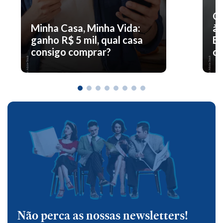
O 
Minha Casa, Minha Vida:
à 
ganho R$ 5 mil, qual casa
En
consigo comprar?
co
Não perca as nossas newsletters!