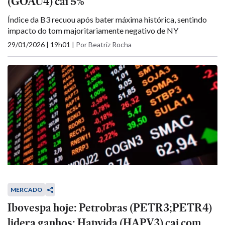
(GOAU4) cai 5%
Índice da B3 recuou após bater máxima histórica, sentindo
impacto do tom majoritariamente negativo de NY
29/01/2026 | 19h01
|
Por Beatriz Rocha
MERCADO
Ibovespa hoje: Petrobras (PETR3;PETR4)
lidera ganhos; Hapvida (HAPV3) cai com