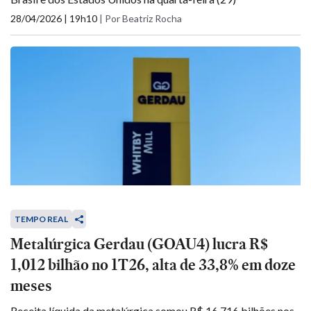
28/04/2026 | 19h10
|
Por Beatriz Rocha
TEMPO REAL
Metalúrgica Gerdau (GOAU4) lucra R$
1,012 bilhão no 1T26, alta de 33,8% em doze
meses
Receita líquida da metalúrgica somou R$ 16,716 bilhões nos