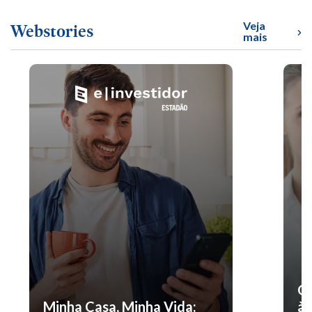
Veja
Webstories
mais
O 
Minha Casa, Minha Vida:
à 