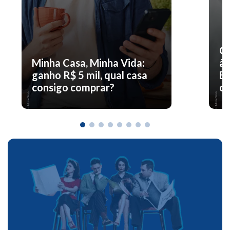
O 
Minha Casa, Minha Vida:
à 
ganho R$ 5 mil, qual casa
En
consigo comprar?
co