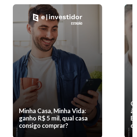
O 
Minha Casa, Minha Vida:
à 
ganho R$ 5 mil, qual casa
En
consigo comprar?
co