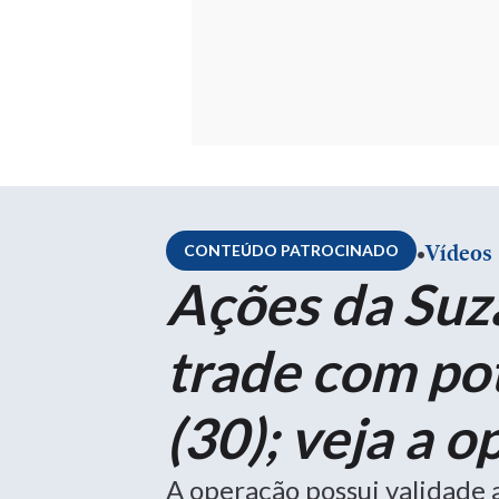
.
Vídeos
CONTEÚDO PATROCINADO
Ações da Suz
trade com pot
(30); veja a 
A operação possui validade 