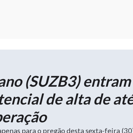
ano (SUZB3) entram
encial de alta de at
operação
apenas para o pregão desta sexta-feira (30