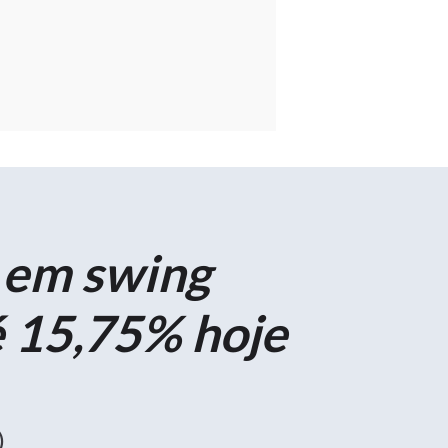
 em swing
é 15,75% hoje
)