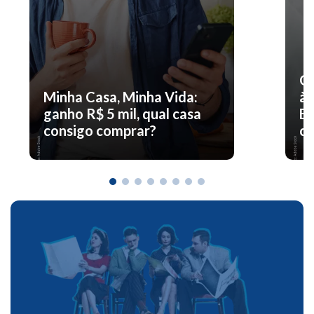
O 
Minha Casa, Minha Vida:
à 
ganho R$ 5 mil, qual casa
En
consigo comprar?
co