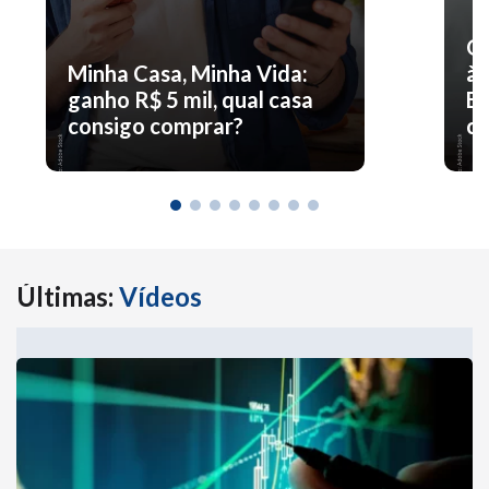
O 
Minha Casa, Minha Vida:
à 
ganho R$ 5 mil, qual casa
En
consigo comprar?
co
Últimas:
Vídeos