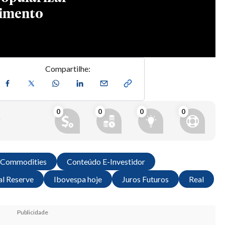
Compartilhe:
0
0
0
0
?
Commodities
Conteúdo E-Investidor
al Reserve
Ibovespa hoje
Juros Futuros
Real
Publicidade