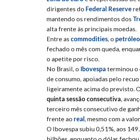
dirigentes do
Federal Reserve
re
mantendo os rendimentos dos
Tr
alta frente às principais moedas.
Entre as
commodities
, o
petróleo
fechado o mês com queda, enquant
o apetite por risco.
No Brasil, o
Ibovespa
terminou o 
de consumo, apoiadas pelo recuo
ligeiramente acima do previsto. 
quinta sessão consecutiva
, avan
terceiro mês consecutivo de ganh
frente ao
real
, mesmo com a valor
O Ibovespa subiu 0,51%, aos 149.
bilhões, enquanto o dólar fechou 