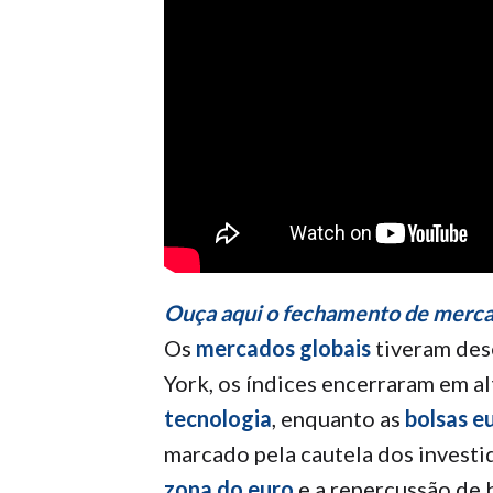
Ouça aqui o fechamento de merca
Os
mercados globais
tiveram des
York, os índices encerraram em a
tecnologia
, enquanto as
bolsas e
marcado pela cautela dos investi
zona do euro
e a repercussão de 