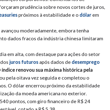
forçaram prudência sobre novos cortes de juros,
easuries
próximos à estabilidade e o
dólar
em
avançou moderadamente, embora tenha
o dados fracos da indústria chinesa limitaram
dia em alta, com destaque para ações do setor
 dos
juros futuros
após dados de
desemprego
O
índice renovou sua máxima histórica pela
çou pela oitava vez seguida e completou o
os. O dólar encerrou próximo da estabilidade
ização da moeda americana no exterior.
540 pontos, com giro financeiro de R$ 24
estável, cotado a R$ 5,38.