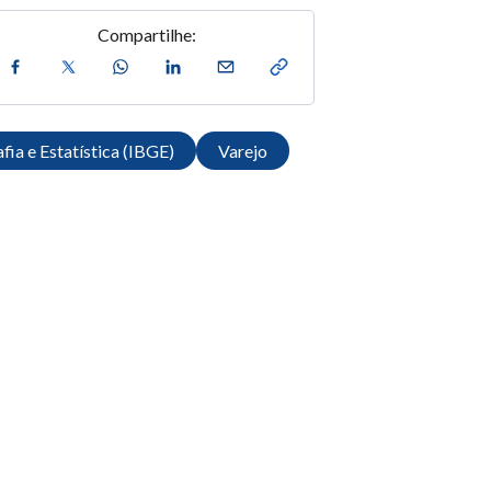
Compartilhe:
fia e Estatística (IBGE)
Varejo