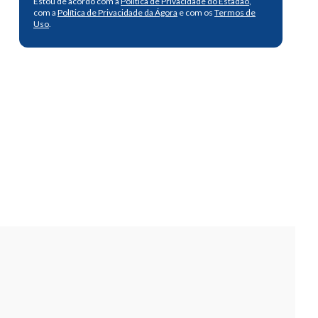
Estou de acordo com a
Política de Privacidade do Estadão
,
com a
Política de Privacidade da Ágora
e com os
Termos de
Uso
.