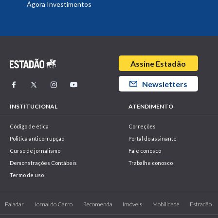
Ágora Investimentos
Assine Estadão
Newsletters
INSTITUCIONAL
ATENDIMENTO
Código de ética
Correções
Politica anticorrupção
Portal do assinante
Curso de jornalismo
Fale conosco
Demonstrações Contábeis
Trabalhe conosco
Termo de uso
Paladar
Jornal do Carro
Recomenda
Imóveis
Mobilidade
Estradão