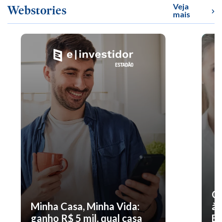
Veja
Webstories
mais
O 
Minha Casa, Minha Vida:
à 
ganho R$ 5 mil, qual casa
En