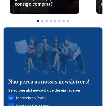
consigo comprar?
co
Não perca as nossas newsletters!
Selecione a(s) news(s) que deseja receber:
Mercado no Prato
Direto da Faria Lima