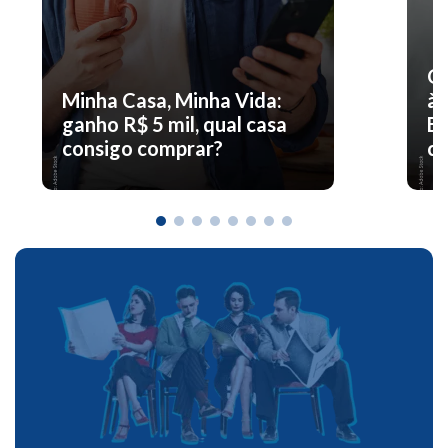
O 
Minha Casa, Minha Vida:
à 
ganho R$ 5 mil, qual casa
En
consigo comprar?
co