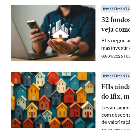
INVESTIMENT
32 fundos
veja com
FIIs negocia
mas investir
08/04/2026 | 
INVESTIMENT
FIIs aind
do Ifix, 
Levantament
com desconto
de valorizaç