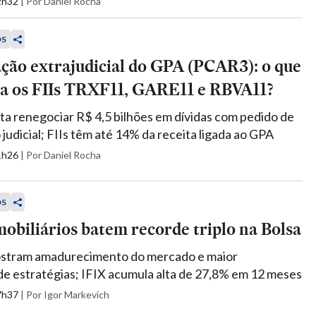
12h32
|
Por Daniel Rocha
OS
ção extrajudicial do GPA (PCAR3): o que
a os FIIs TRXF11, GARE11 e RBVA11?
nta renegociar R$ 4,5 bilhões em dívidas com pedido de
judicial; FIIs têm até 14% da receita ligada ao GPA
11h26
|
Por Daniel Rocha
OS
obiliários batem recorde triplo na Bolsa
tram amadurecimento do mercado e maior
de estratégias; IFIX acumula alta de 27,8% em 12 meses
17h37
|
Por Igor Markevich