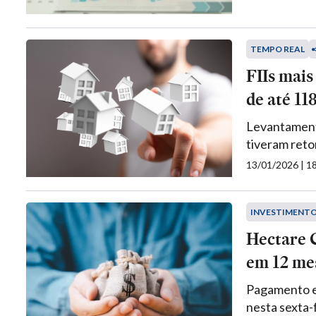
TEMPO REAL
FIIs mais
de até 11
Levantamento
tiveram ret
13/01/2026 | 
INVESTIMENT
Hectare 
em 12 mes
Pagamento es
nesta sexta-f