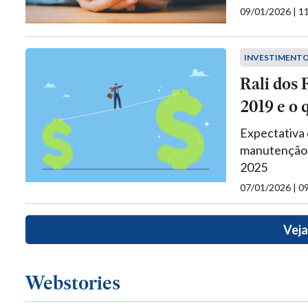
09/01/2026 | 
INVESTIMENT
Rali dos F
2019 e o 
Expectativa 
manutenção d
2025
07/01/2026 | 
Veja
Webstories