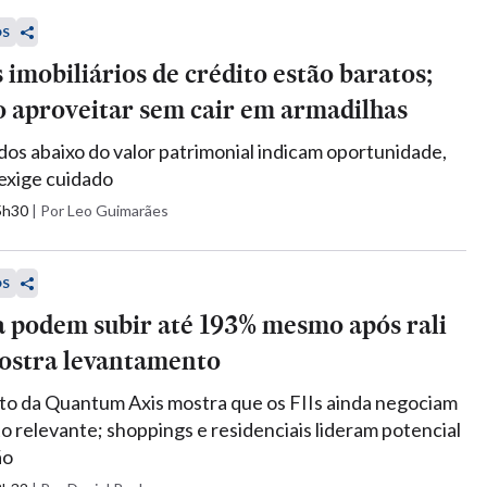
OS
 imobiliários de crédito estão baratos;
o aproveitar sem cair em armadilhas
dos abaixo do valor patrimonial indicam oportunidade,
 exige cuidado
05h30
|
Por Leo Guimarães
OS
a podem subir até 193% mesmo após rali
mostra levantamento
o da Quantum Axis mostra que os FIIs ainda negociam
 relevante; shoppings e residenciais lideram potencial
ão