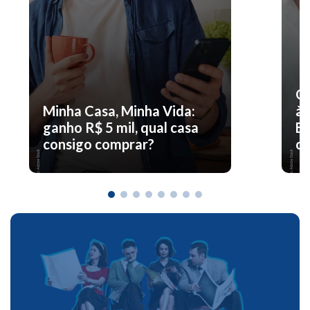
O 
Minha Casa, Minha Vida:
à 
ganho R$ 5 mil, qual casa
En
consigo comprar?
co