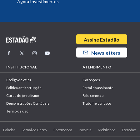
Ágora Investimentos
Assine Estadão
Newsletters
INSTITUCIONAL
ATENDIMENTO
Código de ética
Correções
Politica anticorrupção
Portal do assinante
Curso de jornalismo
Fale conosco
Demonstrações Contábeis
Trabalhe conosco
Termo de uso
Paladar
Jornal do Carro
Recomenda
Imóveis
Mobilidade
Estradão