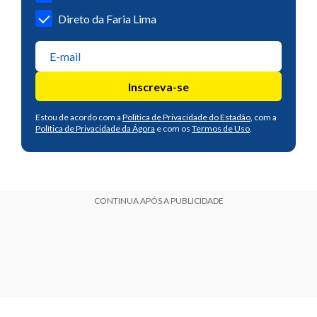
Direto da Faria Lima
Inscreva-se
Estou de acordo com a
Política de Privacidade do Estadão
, com a
Política de Privacidade da Ágora
e com os
Termos de Uso
.
CONTINUA APÓS A PUBLICIDADE