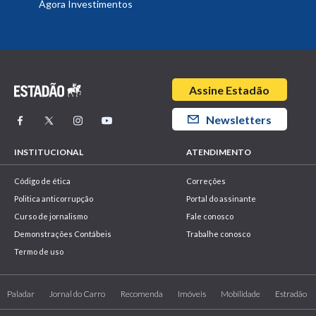
Ágora Investimentos
Assine Estadão
Newsletters
INSTITUCIONAL
ATENDIMENTO
Código de ética
Correções
Politica anticorrupção
Portal do assinante
Curso de jornalismo
Fale conosco
Demonstrações Contábeis
Trabalhe conosco
Termo de uso
Paladar
Jornal do Carro
Recomenda
Imóveis
Mobilidade
Estradão