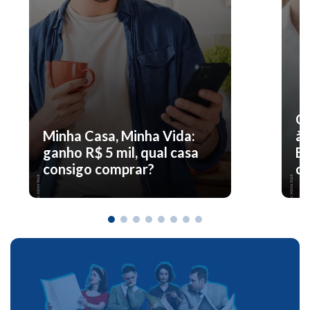
O 
Minha Casa, Minha Vida:
à 
ganho R$ 5 mil, qual casa
En
consigo comprar?
co