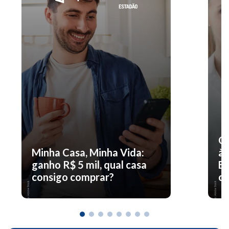
O 
Minha Casa, Minha Vida:
à 
ganho R$ 5 mil, qual casa
En
consigo comprar?
co